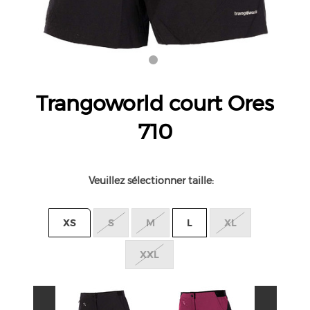
Trangoworld court Ores
710
Veuillez sélectionner taille:
XS
S
M
L
XL
XXL