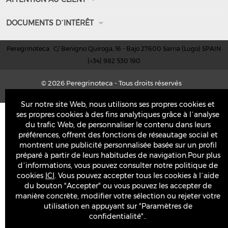
Comment arriver
Nos installations
Information de contact
DOCUMENTS D´INTÉRÊT
Vidéo promotionelle
Délais d'expédition et de livraison
Conditions d'achat
Moyen de paiement
Peregrinoteca
C/ Benigno Quiroga, 16 - Bajo 27600 Sarria (Lugo) SPAIN
Conditions d'utilisation et de navigation
(+34) 982 530 190
Retours et échanges
Politique de confidentialité
Foire Aux Questions (FAQ)
© 2026
Peregrinoteca - Tous droits réservés
Droit de rétractation
Powered by SmartCommerce
Sur notre site Web, nous utilisons ses propres cookies et
ses propres cookies à des fins analytiques grâce à l´analyse
du trafic Web, de personnaliser le contenu dans leurs
préférences, offrent des fonctions de réseautage social et
montrent une publicité personnalisée basée sur un profil
préparé à partir de leurs habitudes de navigation.Pour plus
d´informations, vous pouvez consulter notre politique de
cookies
ICI
. Vous pouvez accepter tous les cookies à l´aide
du bouton "Accepter" ou vous pouvez les accepter de
manière concrète, modifier votre sélection ou rejeter votre
utilisation en appuyant sur "Paramètres de
confidentialité"..