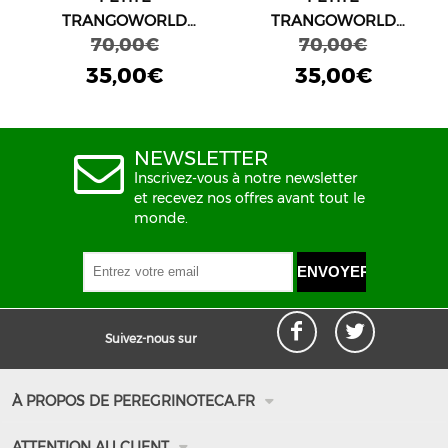
TRANGOWORLD
TRANGOWORLD
70,00€
70,00€
BURLEY 7D0
BURLEY 7D0
35,00€
35,00€
NEWSLETTER
Inscrivez-vous à notre newsletter
et recevez nos offres avant tout le
monde.
Suivez-nous sur
À PROPOS DE PEREGRINOTECA.FR
Qui sommes nous
ATTENTION AU CLIENT