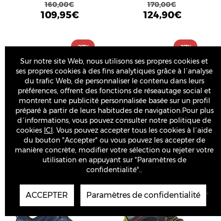
160,00€
170,00€
109,95€
124,90€
-27%
-27%
Sur notre site Web, nous utilisons ses propres cookies et
ses propres cookies à des fins analytiques grâce à l´analyse
du trafic Web, de personnaliser le contenu dans leurs
préférences, offrent des fonctions de réseautage social et
montrent une publicité personnalisée basée sur un profil
préparé à partir de leurs habitudes de navigation.Pour plus
d´informations, vous pouvez consulter notre politique de
CHAUSSURE SALOMON XA
CHAUSSURE SALOMON XA
cookies
ICI
. Vous pouvez accepter tous les cookies à l´aide
PRO 3D V9 GTX
PRO 3D V9 GTX
du bouton "Accepter" ou vous pouvez les accepter de
BLEU/BEIGE/BLANC
GRIS/CARRELAGE
manière concrète, modifier votre sélection ou rejeter votre
170,00€
170,00€
utilisation en appuyant sur "Paramètres de
124,90€
124,90€
confidentialité"..
-20%
-10%
ACCEPTER
Paramètres de confidentialité
"