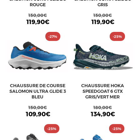
ROUGE
GRIS
150,00€
150,00€
119,90€
119,90€
-27%
-25%
CHAUSSURE DE COURSE
CHAUSSURE HOKA
SALOMON ULTRA GLIDE 3
SPEEDGOAT 6 GTX
BLEU
GRIS/VERT MER
150,00€
180,00€
109,90€
134,90€
-25%
-25%