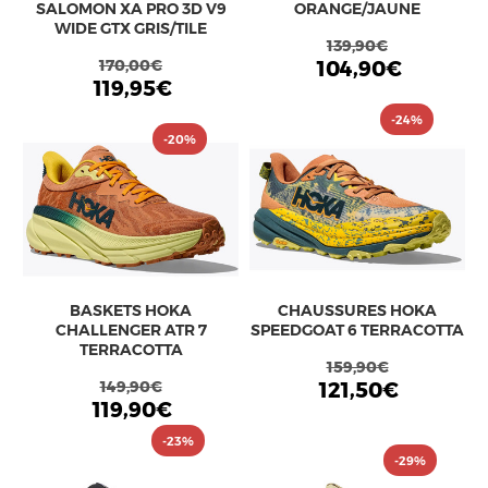
SALOMON XA PRO 3D V9
ORANGE/JAUNE
WIDE GTX GRIS/TILE
139,90€
170,00€
104,90€
119,95€
-24%
-20%
BASKETS HOKA
CHAUSSURES HOKA
CHALLENGER ATR 7
SPEEDGOAT 6 TERRACOTTA
TERRACOTTA
159,90€
149,90€
121,50€
119,90€
-23%
-29%