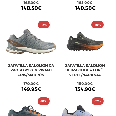
165,00€
165,00€
140,50€
140,50€
-12%
-10%
ZAPATILLA SALOMON XA
ZAPATILLA SALOMON
PRO 3D V9 GTX VIVANT
ULTRA GLIDE 4 FORÊT
GRIS/MARRÓN
VERTE/NARANJA
170,00€
150,00€
149,95€
134,90€
-10%
-12%