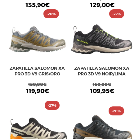
135,90€
129,00€
-20%
-27%
ZAPATILLA SALOMON XA
ZAPATILLA SALOMON XA
PRO 3D V9 GRIS/ORO
PRO 3D V9 NOIR/LIMA
150,00€
150,00€
119,90€
109,95€
-27%
-20%