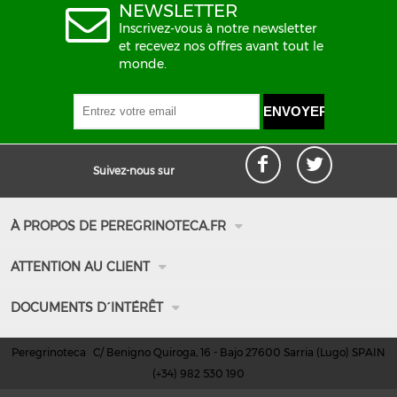
NEWSLETTER
Inscrivez-vous à notre newsletter
et recevez nos offres avant tout le
monde.
Suivez-nous sur
À PROPOS DE PEREGRINOTECA.FR
Qui sommes nous
ATTENTION AU CLIENT
Comment arriver
Nos installations
Information de contact
DOCUMENTS D´INTÉRÊT
Vidéo promotionelle
Délais d'expédition et de livraison
Conditions d'achat
Moyen de paiement
Peregrinoteca
C/ Benigno Quiroga, 16 - Bajo 27600 Sarria (Lugo) SPAIN
Conditions d'utilisation et de navigation
(+34) 982 530 190
Retours et échanges
Politique de confidentialité