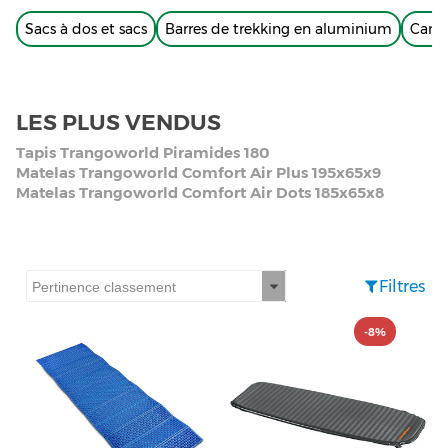
Sacs à dos et sacs
Barres de trekking en aluminium
Cant
LES PLUS VENDUS
Tapis Trangoworld Piramides 180
Matelas Trangoworld Comfort Air Plus 195x65x9
Matelas Trangoworld Comfort Air Dots 185x65x8
Filtres
-8%