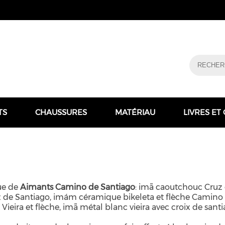
TS
CHAUSSURES
MATÉRIAU
LIVRES ET
ue de
Aimants Camino de Santiago
: imã caoutchouc Cruz 
de Santiago, imám céramique bikeleta et flèche Camino d
 Vieira et flèche, imã métal blanc vieira avec croix de sa