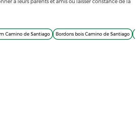
ner à leurs parents et amis ou laisser constance de la
um Camino de Santiago
Bordons bois Camino de Santiago
Tu