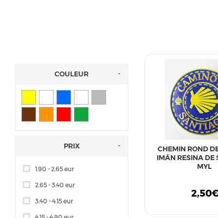
COULEUR
PRIX
CHEMIN ROND DE 
IMÁN RESINA DE
MYL
1.90 - 2.65 eur
2.65 - 3.40 eur
2,50
3.40 - 4.15 eur
4.15 - 4.90 eur