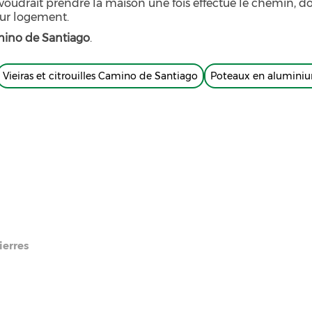
oudrait prendre la maison une fois effectué le chemin, don
eur logement.
ino de Santiago
.
Vieiras et citrouilles Camino de Santiago
Poteaux en alumini
ierres