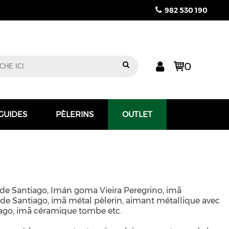
982 530 190
0
 GUIDES
PÈLERINS
OUTLET
de Santiago, Imán goma Vieira Peregrino, imã
e Santiago, imã métal pèlerin, aimant métallique avec
ntiago, imã céramique tombe etc.