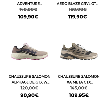
ADVENTURE
AERO BLAZE GRVL GTX
140,00€
160,00€
COLDRUSH WP W
NOIRE
MARRON/NOIR
109,90€
119,90€
CHAUSSURE SALOMON
CHAUSSURE SALOMON
ALPHAGLIDE GTX W
XA META GTX
120,00€
145,00€
BEIGE/ROSE
FABRIQUÉE EN
FRANCE,
90,90€
109,95€
MARRON/NOIR