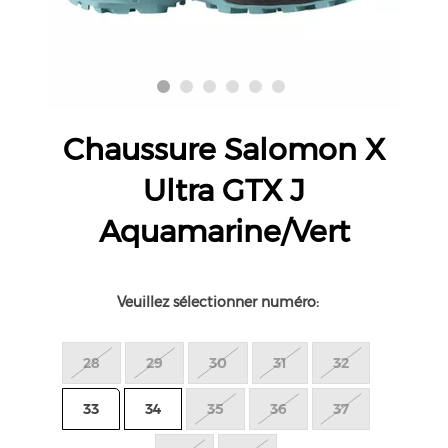
Chaussure Salomon X
Ultra GTX J
Aquamarine/Vert
Veuillez sélectionner numéro:
28
29
30
31
32
33
34
35
36
37