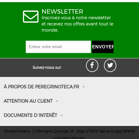
NEWSLETTER
Inscrivez-vous à notre newsletter
et recevez nos offres avant tout le
monde.
Suivez-nous sur
À PROPOS DE PEREGRINOTECA.FR
Qui sommes nous
ATTENTION AU CLIENT
Comment arriver
Nos installations
Information de contact
DOCUMENTS D´INTÉRÊT
Vidéo promotionelle
Délais d'expédition et de livraison
Conditions d'achat
Moyen de paiement
Peregrinoteca
C/ Benigno Quiroga, 16 - Bajo 27600 Sarria (Lugo) SPAIN
Conditions d'utilisation et de navigation
(+34) 982 530 190