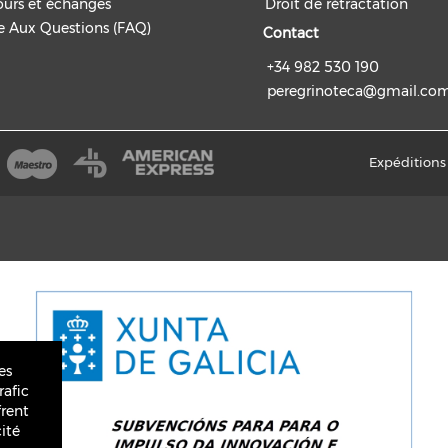
ours et échanges
Droit de rétractation
re Aux Questions (FAQ)
Contact
+34 982 530 190
peregrinoteca@gmail.co
Expéditions 
es
rafic
frent
ité