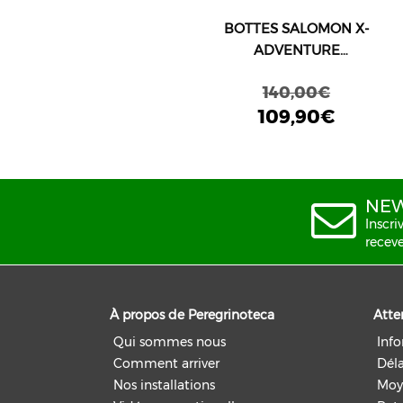
BOTTES SALOMON X-
ADVENTURE
COLDRUSH WP W
140,00€
MARRON/NOIR
109,90€
NEW
Inscri
receve
À propos de Peregrinoteca
Atte
Qui sommes nous
Inf
Comment arriver
Déla
Nos installations
Moy