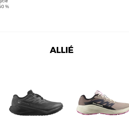
yclé
 50 %
ALLIÉ