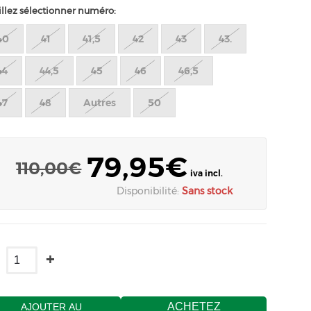
illez sélectionner numéro:
40
41
41,5
42
43
43.
44
44,5
45
46
46,5
47
48
Autres
50
79,95€
110,00€
iva incl.
Disponibilité:
Sans stock
+
ACHETEZ
AJOUTER AU