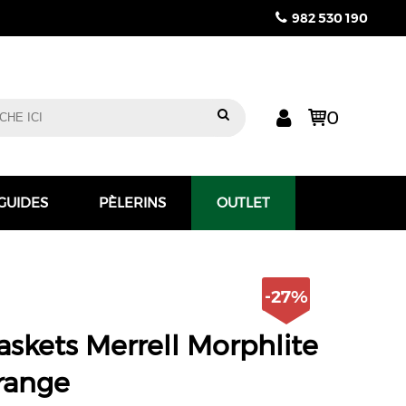
982 530 190
0
 GUIDES
PÈLERINS
OUTLET
-27%
askets Merrell Morphlite
range