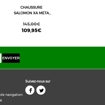
CHAUSSURE
SALOMON XA META
GTX FABRIQUÉE EN
145,00€
FRANCE,
109,95€
MARRON/NOIR
Suivez-nous sur
t de navigation
té