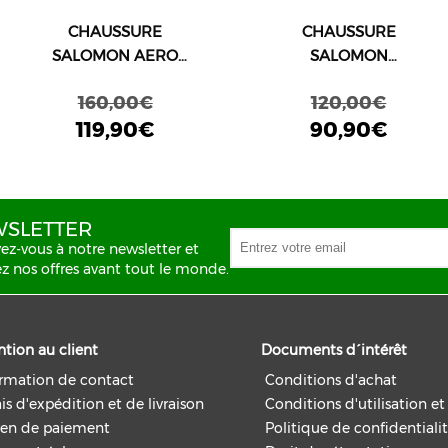
CHAUSSURE
CHAUSSURE
SALOMON AERO
SALOMON
BLAZE GRVL GTX
ALPHAGLIDE GTX W
160,00€
120,00€
NOIRE
BEIGE/ROSE
119,90€
90,90€
SLETTER
vez-vous à notre newsletter et
z nos offres avant tout le monde.
ntion au client
Documents d´intérêt
ormation de contact
Conditions d'achat
is d'expédition et de livraison
Conditions d'utilisation e
en de paiement
Politique de confidentiali