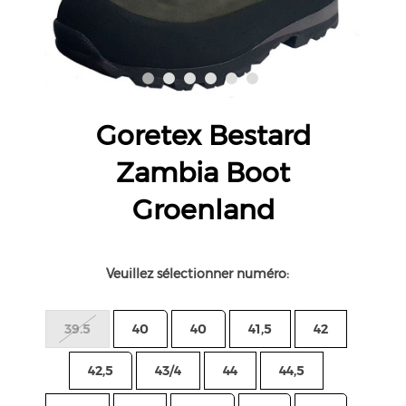
Goretex Bestard
Zambia Boot
Groenland
Veuillez sélectionner numéro:
39.5
40
40
41,5
42
42,5
43/4
44
44,5