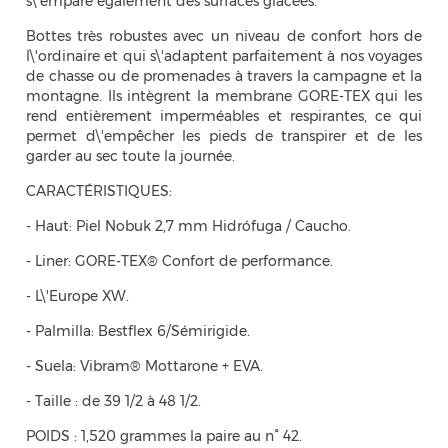
s\'empare également des surfaces glacées.
Bottes très robustes avec un niveau de confort hors de
l\'ordinaire et qui s\'adaptent parfaitement à nos voyages
de chasse ou de promenades à travers la campagne et la
montagne. Ils intègrent la membrane GORE-TEX qui les
rend entièrement imperméables et respirantes, ce qui
permet d\'empêcher les pieds de transpirer et de les
garder au sec toute la journée.
CARACTÉRISTIQUES:
- Haut: Piel Nobuk 2,7 mm Hidrófuga / Caucho.
- Liner: GORE-TEX® Confort de performance.
- L\'Europe XW.
- Palmilla: Bestflex 6/Sémirigide.
- Suela: Vibram® Mottarone + EVA.
- Taille : de 39 1/2 à 48 1/2.
POIDS : 1,520 grammes la paire au n° 42.