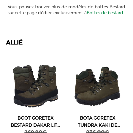
Vous pouvez trouver plus de modèles de bottes Bestard
sur cette page dédiée exclusivement à
Bottes de bestard
.
ALLIÉ
BOOT GORETEX
BOTA GORETEX
BESTARD DAKAR LITE
TUNDRA KAKI DE
269,90€
236,00€
KAKI
BESTARD